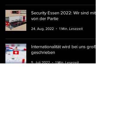
Security Essen 2022: Wir sind mit
von der Partie
24. Aug. 2022
1 Min. Lesezeit
Internationalität wird bei uns groß
geschrieben
5. Juli 2022
1 Min. Lesezeit
start4safetyAWARD: Auszeichnung
für Sicherheitstechnik-Gründer
30. Juni 2022
2 Min. Lesezeit
Feuerteufel-Frühstück: Zugang über
die SCHRANER-Group
24. Feb. 2022
1 Min. Lesezeit