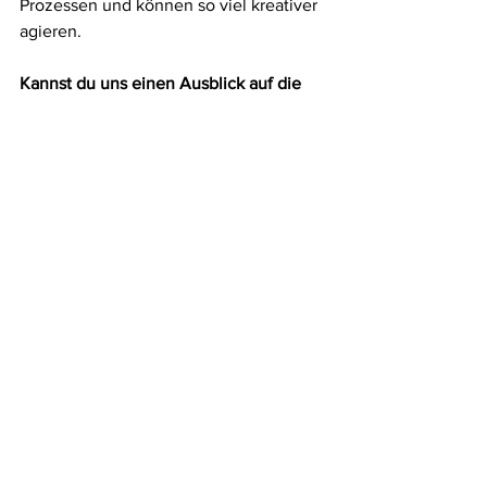
Prozessen und können so viel kreativer 
agieren.
Kannst du uns einen Ausblick auf die 
Zukunft der Schraner GmbH geben? 
Gibt es bestimmte Ziele oder Projekte, 
auf die du dich in den kommenden 
Jahren besonders freust?
Wir leben in einer dynamischen Welt, in 
der immer kurzfristiger gedacht werden 
muss. Die Technologie entwickelt sich 
mit hoher Geschwindigkeit weiter, und 
Unternehmen müssen sich 
kontinuierlich anpassen. Diese rasante 
Entwicklung steht jedoch im Kontrast 
zu einem eher langsam agierenden und 
stark regulierten Markt der 
Brandmeldetechnik. Diesen Spagat 
zwischen Fortschritt auf der einen Seite 